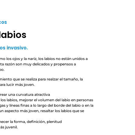
cos
labios
os invasivo.
mo los ojos y la nariz, los labios no están unidos a
esta razón son muy delicados y propensos a
po.
miento que se realiza para realzar el tamaño, la
para lucir más joven.
rear una curvatura atractiva
 los labios, mejorar el volumen del labio en personas
s y líneas finas a lo largo del borde del labio o en la
un aspecto más joven, resaltar los labios que se
ecer la forma, definición, plenitud
s juvenil.