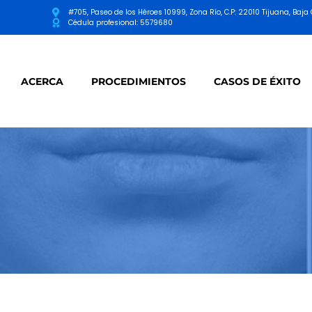
#705, Paseo de los Héroes 10999, Zona Río, C.P: 22010 Tijuana, Baja C
Cédula profesional: 5579680
ACERCA
PROCEDIMIENTOS
CASOS DE ÉXITO