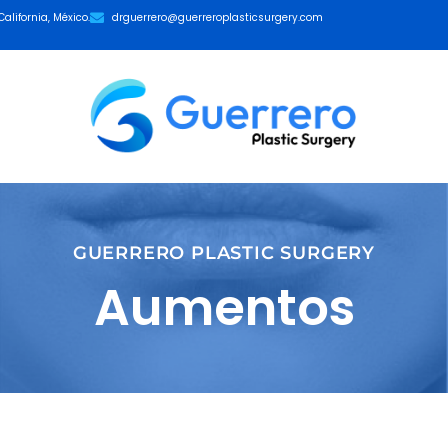
alifornia, México.
drguerrero@guerreroplasticsurgery.com
GUERRERO PLASTIC SURGERY
Aumentos